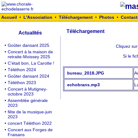
Accueil
•
L'Association
•
Téléchargement
•
Photos
•
Contact
Téléchargement
Actualités
•
Goûter dansant 2025
Cliquez su
•
Concert à la maison de
Si le f
retraite-Moissey 2025
•
C'était bon, La Carotte !
•
Téléthon 2024
bureau_2018.JPG
A
•
Goûter dansant 2024
•
Téléthon 2023
echobrans.mp3
L
•
Concert à Mutigney-
octobre 2023
•
Assemblée générale
2023
•
fête de la musique-juin
2023
•
concert Téléthon 2022
•
Concert aux Forges de
Fraisans