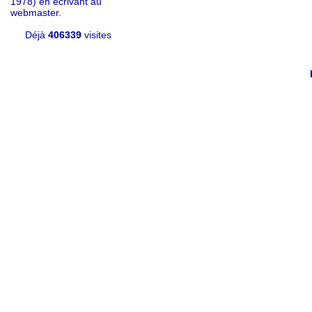
1978) en écrivant au
webmaster.
Déjà
406339
visites