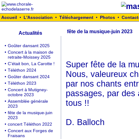
Accueil
•
L'Association
•
Téléchargement
•
Photos
•
Contact
fête de la musique-juin 2023
Actualités
•
Goûter dansant 2025
•
Concert à la maison de
retraite-Moissey 2025
Super fête de la mu
•
C'était bon, La Carotte !
•
Téléthon 2024
Nous, valeureux cha
•
Goûter dansant 2024
par nos chants ent
•
Téléthon 2023
•
Concert à Mutigney-
passages, par des 
octobre 2023
tous !!
•
Assemblée générale
2023
•
fête de la musique-juin
2023
D. Balloch
•
concert Téléthon 2022
•
Concert aux Forges de
Fraisans