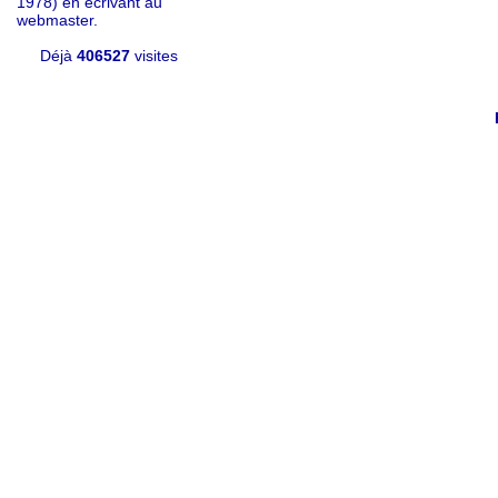
1978) en écrivant au
webmaster.
Déjà
406527
visites