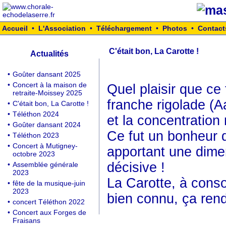
Accueil
•
L'Association
•
Téléchargement
•
Photos
•
Contact
C'était bon, La Carotte !
Actualités
•
Goûter dansant 2025
•
Concert à la maison de
Quel plaisir que ce
retraite-Moissey 2025
franche rigolade (A
•
C'était bon, La Carotte !
•
Téléthon 2024
et la concentration
•
Goûter dansant 2024
Ce fut un bonheur 
•
Téléthon 2023
•
Concert à Mutigney-
apportant une dimen
octobre 2023
décisive !
•
Assemblée générale
2023
La Carotte, à cons
•
fête de la musique-juin
2023
bien connu, ça ren
•
concert Téléthon 2022
•
Concert aux Forges de
Fraisans