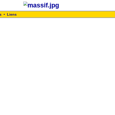
s
•
Liens