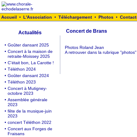
Accueil
•
L'Association
•
Téléchargement
•
Photos
•
Contact
Concert de Brans
Actualités
•
Goûter dansant 2025
Photos Roland Jean
•
Concert à la maison de
A retrouver dans la rubrique "photos"
retraite-Moissey 2025
•
C'était bon, La Carotte !
•
Téléthon 2024
•
Goûter dansant 2024
•
Téléthon 2023
•
Concert à Mutigney-
octobre 2023
•
Assemblée générale
2023
•
fête de la musique-juin
2023
•
concert Téléthon 2022
•
Concert aux Forges de
Fraisans