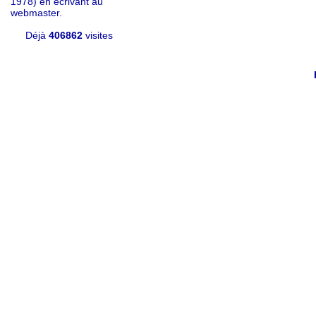
1978) en écrivant au
webmaster.
Déjà
406862
visites