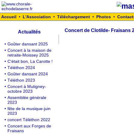
Accueil
•
L'Association
•
Téléchargement
•
Photos
•
Contact
Concert de Clotilde- Fraisans 
Actualités
•
Goûter dansant 2025
•
Concert à la maison de
retraite-Moissey 2025
•
C'était bon, La Carotte !
•
Téléthon 2024
•
Goûter dansant 2024
•
Téléthon 2023
•
Concert à Mutigney-
octobre 2023
•
Assemblée générale
2023
•
fête de la musique-juin
2023
•
concert Téléthon 2022
•
Concert aux Forges de
Fraisans