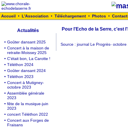
Accueil
•
L'Association
•
Téléchargement
•
Photos
•
Contact
Pour l'Echo de la Serre, c'est l
Actualités
•
Goûter dansant 2025
Source : journal Le Progrès- octobre 
•
Concert à la maison de
retraite-Moissey 2025
•
C'était bon, La Carotte !
•
Téléthon 2024
•
Goûter dansant 2024
•
Téléthon 2023
•
Concert à Mutigney-
octobre 2023
•
Assemblée générale
2023
•
fête de la musique-juin
2023
•
concert Téléthon 2022
•
Concert aux Forges de
Fraisans