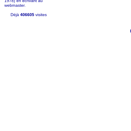
1978) en écrivant au
webmaster.
Déjà
406605
visites