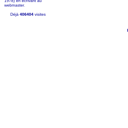
1978) en écrivant au
webmaster.
Déjà
406404
visites