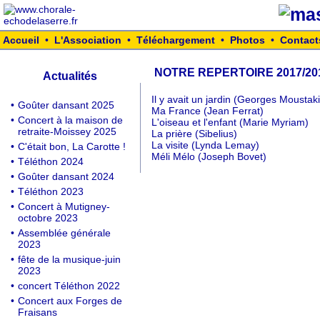
Accueil
•
L'Association
•
Téléchargement
•
Photos
•
Contact
NOTRE REPERTOIRE 2017/20
Actualités
Il y avait un jardin (Georges Moustaki
•
Goûter dansant 2025
Ma France (Jean Ferrat)
•
Concert à la maison de
L'oiseau et l'enfant (Marie Myriam)
retraite-Moissey 2025
La prière (Sibelius)
La visite (Lynda Lemay)
•
C'était bon, La Carotte !
Méli Mélo (Joseph Bovet)
•
Téléthon 2024
•
Goûter dansant 2024
•
Téléthon 2023
•
Concert à Mutigney-
octobre 2023
•
Assemblée générale
2023
•
fête de la musique-juin
2023
•
concert Téléthon 2022
•
Concert aux Forges de
Fraisans