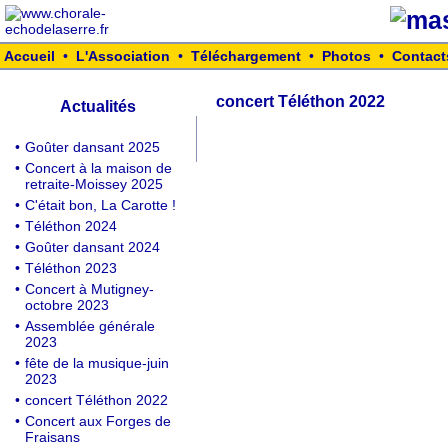
Accueil
•
L'Association
•
Téléchargement
•
Photos
•
Contact
concert Téléthon 2022
Actualités
•
Goûter dansant 2025
•
Concert à la maison de
retraite-Moissey 2025
•
C'était bon, La Carotte !
•
Téléthon 2024
•
Goûter dansant 2024
•
Téléthon 2023
•
Concert à Mutigney-
octobre 2023
•
Assemblée générale
2023
•
fête de la musique-juin
2023
•
concert Téléthon 2022
•
Concert aux Forges de
Fraisans