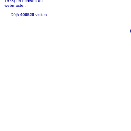
1978) en écrivant au
webmaster.
Déjà
406528
visites