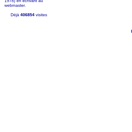
1978) en écrivant au
webmaster.
Déjà
406854
visites