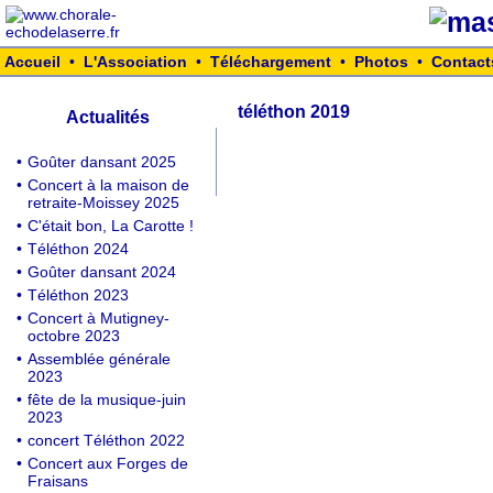
Accueil
•
L'Association
•
Téléchargement
•
Photos
•
Contact
téléthon 2019
Actualités
•
Goûter dansant 2025
•
Concert à la maison de
retraite-Moissey 2025
•
C'était bon, La Carotte !
•
Téléthon 2024
•
Goûter dansant 2024
•
Téléthon 2023
•
Concert à Mutigney-
octobre 2023
•
Assemblée générale
2023
•
fête de la musique-juin
2023
•
concert Téléthon 2022
•
Concert aux Forges de
Fraisans