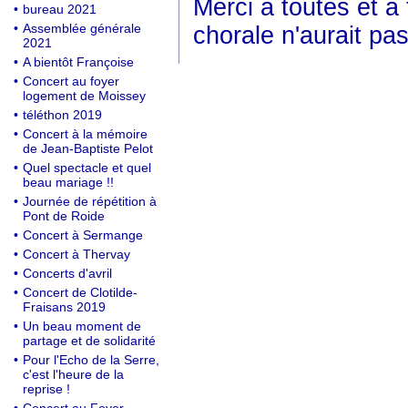
Merci à toutes et à
•
bureau 2021
•
Assemblée générale
chorale n'aurait pas
2021
•
A bientôt Françoise
•
Concert au foyer
logement de Moissey
•
téléthon 2019
•
Concert à la mémoire
de Jean-Baptiste Pelot
•
Quel spectacle et quel
beau mariage !!
•
Journée de répétition à
Pont de Roide
•
Concert à Sermange
•
Concert à Thervay
•
Concerts d'avril
•
Concert de Clotilde-
Fraisans 2019
•
Un beau moment de
partage et de solidarité
•
Pour l'Echo de la Serre,
c'est l'heure de la
reprise !