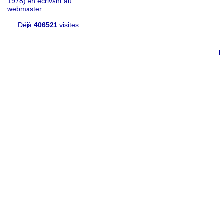
1978) en écrivant au
webmaster.
Déjà
406521
visites