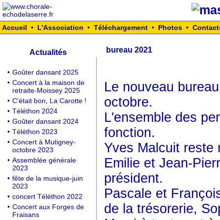
Accueil
•
L'Association
•
Téléchargement
•
Photos
•
Contact
bureau 2021
Actualités
•
Goûter dansant 2025
•
Concert à la maison de
Le nouveau bureau 
retraite-Moissey 2025
octobre.
•
C'était bon, La Carotte !
•
Téléthon 2024
L'ensemble des per
•
Goûter dansant 2024
fonction.
•
Téléthon 2023
•
Concert à Mutigney-
Yves Malcuit reste 
octobre 2023
Emilie et Jean-Pier
•
Assemblée générale
2023
président.
•
fête de la musique-juin
2023
Pascale et François
•
concert Téléthon 2022
de la trésorerie, So
•
Concert aux Forges de
Fraisans