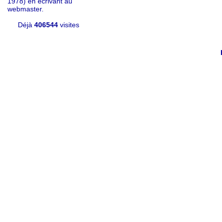
1978) en écrivant au
webmaster.
Déjà
406544
visites