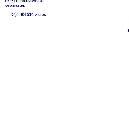
1978) en écrivant au
webmaster.
Déjà
406514
visites