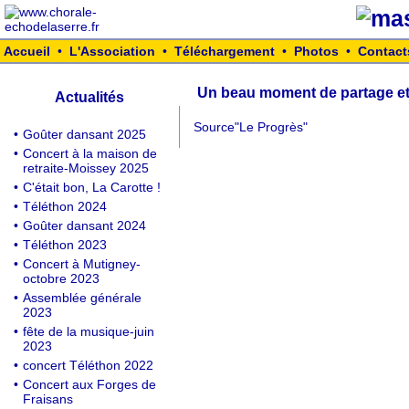
Accueil
•
L'Association
•
Téléchargement
•
Photos
•
Contact
Un beau moment de partage et 
Actualités
Source"Le Progrès"
•
Goûter dansant 2025
•
Concert à la maison de
retraite-Moissey 2025
•
C'était bon, La Carotte !
•
Téléthon 2024
•
Goûter dansant 2024
•
Téléthon 2023
•
Concert à Mutigney-
octobre 2023
•
Assemblée générale
2023
•
fête de la musique-juin
2023
•
concert Téléthon 2022
•
Concert aux Forges de
Fraisans